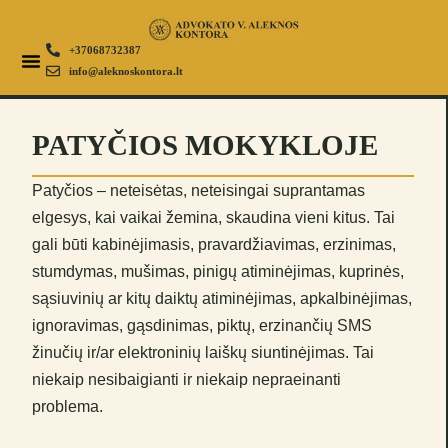
+37068732387
info@aleknoskontora.lt
PATYČIOS MOKYKLOJE
Patyčios – neteisėtas, neteisingai suprantamas
elgesys, kai vaikai žemina, skaudina vieni kitus. Tai
gali būti kabinėjimasis, pravardžiavimas, erzinimas,
stumdymas, mušimas, pinigų atiminėjimas, kuprinės,
sąsiuvinių ar kitų daiktų atiminėjimas, apkalbinėjimas,
ignoravimas, gąsdinimas, piktų, erzinančių SMS
žinučių ir/ar elektroninių laiškų siuntinėjimas. Tai
niekaip nesibaigianti ir niekaip nepraeinanti
problema.