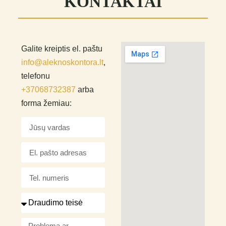
KONTAKTAI
Galite kreiptis el. paštu
info@aleknoskontora.lt
,
telefonu
+37068732387
arba
forma žemiau: