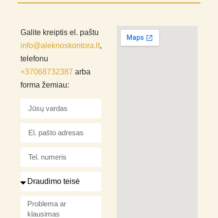
Galite kreiptis el. paštu
info@aleknoskontora.lt
,
telefonu
+37068732387
arba
forma žemiau: