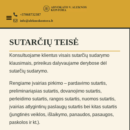
+37068732387
info@aleknoskontora.lt
SUTARČIŲ TEISĖ
Konsultuojame klientus visais sutarčių sudarymo
klausimais, prireikus dalyvaujame derybose dėl
sutarčių sudarymo.
Rengiame įvairias pirkimo – pardavimo sutartis,
preliminariąsias sutartis, dovanojimo sutartis,
perleidimo sutartis, rangos sutartis, nuomos sutartis,
įvairias atlygintinų paslaugų sutartis bei kitas sutartis
(jungtinės veiklos, išlaikymo, panaudos, pasaugos,
paskolos ir kt.).